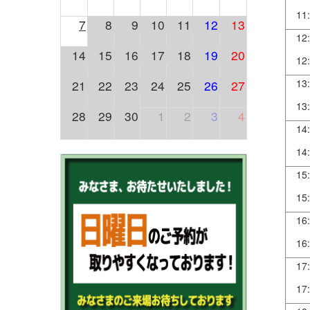
11
7
8
9
10
11
12
13
12
14
15
16
17
18
19
20
12
13
21
22
23
24
25
26
27
13
28
29
30
1
2
3
4
14
14
15
15
16
16
17
17